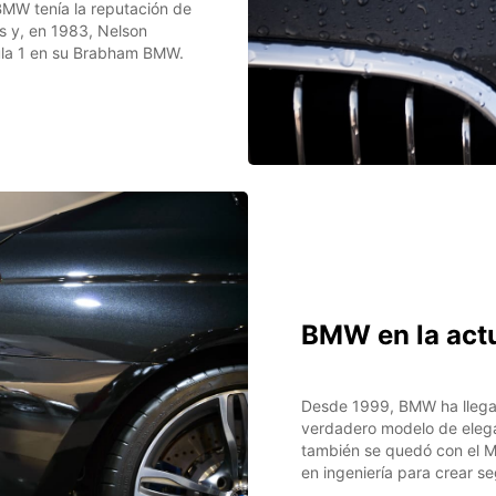
BMW tenía la reputación de
s y, en 1983, Nelson
ula 1 en su Brabham BMW.
BMW en la act
Desde 1999, BMW ha llegad
verdadero modelo de elegan
también se quedó con el Mi
en ingeniería para crear se