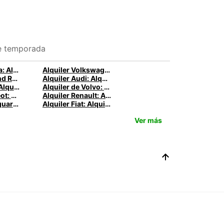
e temporada
Alquiler Toyota: Alquile un Toyota con Europcar
Alquiler Volkswagen: Alquile un VW con Europcar
Alquiler de Land Rover: Alquila un Land Rover con Europcar
Alquiler Audi: Alquile un Audi con Europcar
Alquiler Ford: Alquile un Ford con Europcar
Alquiler de Volvo: Alquila un Volvo con Europcar
Alquiler Peugeot: Alquile un Peugeot con Europcar
Alquiler Renault: Alquilar un Renault con Europcar
Alquiler de Jaguar: Alquilar un Jaguar con Europcar
Alquiler Fiat: Alquile un Fiat con Europcar
Ver más