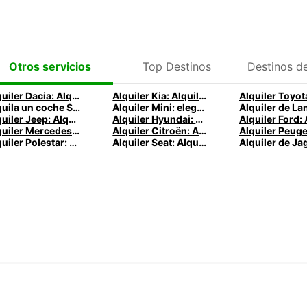
Top Destinos
Destinos d
Otros servicios
Alquiler Dacia: Alquile un Dacia con Europcar
Alquiler Kia: Alquile un Kia con Europcar
Alquila un coche Skoda con Europcar
Alquiler Mini: elegante e icónico
Alquiler Jeep: Alquile un Jeep con Europcar
Alquiler Hyundai: Alquile un Hyundai con Europcar
Alquiler Mercedes: Alquile un Mercedes con Europcar
Alquiler Citroën: Alquilar un Citroën con Europcar
Alquiler Polestar: Alquila un Polestar con Europcar
Alquiler Seat: Alquile un Seat con Europcar