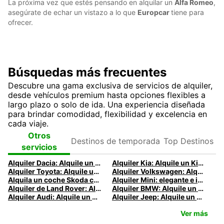
La próxima vez que estés pensando en alquilar un
Alfa Romeo
,
asegúrate de echar un vistazo a lo que
Europcar
tiene para
ofrecer.
Búsquedas más frecuentes
Descubre una gama exclusiva de servicios de alquiler,
desde vehículos premium hasta opciones flexibles a
largo plazo o solo de ida. Una experiencia diseñada
para brindar comodidad, flexibilidad y excelencia en
cada viaje.
Destinos de
Top
Otros
temporada
Destinos
servicios
Alquiler Dacia: Alquile un Dacia con Europcar
Alquiler Kia: Alquile un Kia con Europcar
Alquiler Toyota: Alquile un Toyota con Europcar
Alquiler Volkswagen: Alquile un VW con Europcar
Alquila un coche Skoda con Europcar
Alquiler Mini: elegante e icónico
Alquiler de Land Rover: Alquila un Land Rover con Europcar
Alquiler BMW: Alquile un BMW con Europcar
Alquiler Audi: Alquile un Audi con Europcar
Alquiler Jeep: Alquile un Jeep con Europcar
Ver más