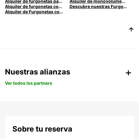
Alquiler de furgonetas para mudanzas | Europcar
Alquiler de monovolumen con Europcar
Alquiler de furgonetas con caja cerrada | Europcar
Descubre nuestras Furgonetas Eléctricas
Alquiler de Furgonetas con caja abierta | Europcar
Nuestras alianzas
Ver todos los partners
Sobre tu reserva