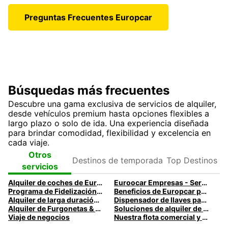
Preguntas Frecuentes Europcar
Búsquedas más frecuentes
Descubre una gama exclusiva de servicios de alquiler,
desde vehículos premium hasta opciones flexibles a
largo plazo o solo de ida. Una experiencia diseñada
para brindar comodidad, flexibilidad y excelencia en
cada viaje.
Destinos de
Top
Otros
temporada
Destinos
servicios
Alquiler de coches de Europcar para viajes de empresa
Euroocar Empresas - Servicios
Programa de Fidelización Privilege For You de Europcar
Beneficios de Europcar para clientes de empresas
Alquiler de larga duración de furgonetas para empresas
Dispensador de llaves para viajes de empresa
Alquiler de Furgonetas & Camiones para Empresas
Soluciones de alquiler de coches para tus viajes de negocios
Viaje de negocios
Nuestra flota comercial y servicios de alquiler | Europcar