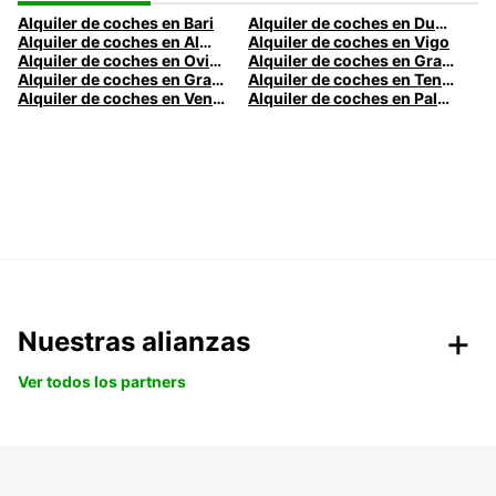
Alquiler de coches en Bari
Alquiler de coches en Dublín
Alquiler de coches en Almería
Alquiler de coches en Vigo
Alquiler de coches en Oviedo
Alquiler de coches en Granada
Alquiler de coches en Gran Canaria
Alquiler de coches en Tenerife
Alquiler de coches en Venecia
Alquiler de coches en Palermo
Nuestras alianzas
Ver todos los partners