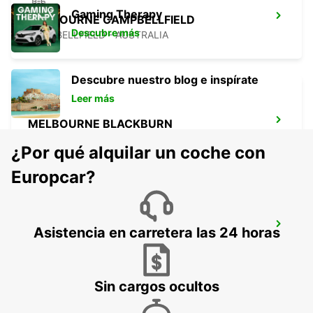
Gaming Therapy
MELBOURNE CAMPBELLFIELD
Descubre más
CAMPBELLFIELD - AUSTRALIA
Descubre nuestro blog e inspírate
Leer más
MELBOURNE BLACKBURN
BLACKBURN - AUSTRALIA
¿Por qué alquilar un coche con
Europcar?
MELBOURNE MOORABBIN
Asistencia en carretera las 24 horas
MOORABBIN - AUSTRALIA
Sin cargos ocultos