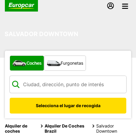
SALVADOR DOWNTOWN
¿Qué tipo de vehículo?
Coches
Furgonetas
Selecciona el lugar de recogida
Alquiler de
Alquiler De Coches
Salvador
coches
Brazil
Downtown