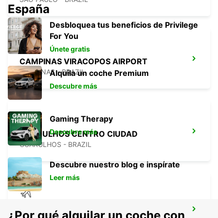
España
Desbloquea tus beneficios de Privilege
For You
Únete gratis
CAMPINAS VIRACOPOS AIRPORT
CAMPINAS - BRAZIL
Alquila un coche Premium
Descubre más
Gaming Therapy
Descubre más
GUARULHOS CENTRO CIUDAD
GUARULHOS - BRAZIL
Descubre nuestro blog e inspírate
Leer más
AEROPUERTO DE SÃO PAULO
¿Por qué alquilar un coche con
CONGONHAS