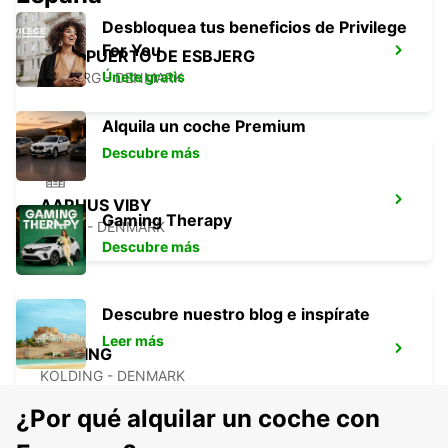
Desbloquea tus beneficios de Privilege
For You
AEROPUERTO DE ESBJERG
Únete gratis
ESBJERG - DENMARK
Alquila un coche Premium
Descubre más
AARHUS VIBY
Gaming Therapy
VIBY J - DENMARK
Descubre más
Descubre nuestro blog e inspírate
Leer más
KOLDING
KOLDING - DENMARK
¿Por qué alquilar un coche con