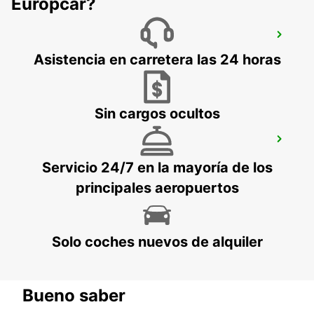
Europcar?
AARHUS
AARHUS C - DENMARK
Asistencia en carretera las 24 horas
Sin cargos ocultos
ESBJERG
ESBJERG - DENMARK
Servicio 24/7 en la mayoría de los
principales aeropuertos
Solo coches nuevos de alquiler
Bueno saber