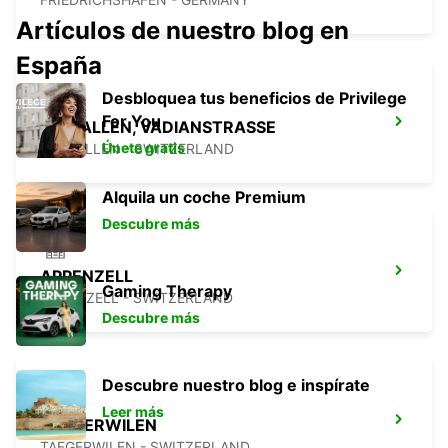
Artículos de nuestro blog en
España
Desbloquea tus beneficios de Privilege
For You
ST. GALLEN, VADIANSTRASSE
Únete gratis
ST. GALLEN - SWITZERLAND
Alquila un coche Premium
Descubre más
APPENZELL
Gaming Therapy
APPENZELL - SWITZERLAND
Descubre más
Descubre nuestro blog e inspírate
Leer más
TAEGERWILEN
TAEGERWILEN - SWITZERLAND