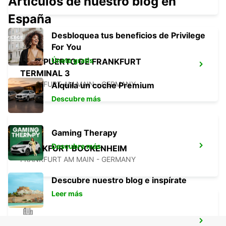
Artículos de nuestro blog en
España
Desbloquea tus beneficios de Privilege
For You
Únete gratis
AEROPUERTO DE FRANKFURT
TERMINAL 3
FRANKFURT AM MAIN - GERMANY
Alquila un coche Premium
Descubre más
Gaming Therapy
Descubre más
FRANKFURT BOCKENHEIM
FRANKFURT AM MAIN - GERMANY
Descubre nuestro blog e inspírate
Leer más
LANGEN