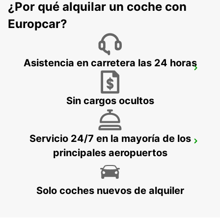
¿Por qué alquilar un coche con
LANGEN - GERMANY
Europcar?
Asistencia en carretera las 24 horas
BAD KREUZNACH PLANIG
BAD KREUZNACH - GERMANY
Sin cargos ocultos
Servicio 24/7 en la mayoría de los
FRANKFURT ESTACIÓN CENTRAL
principales aeropuertos
FRANKFURT AM MAIN - GERMANY
Solo coches nuevos de alquiler