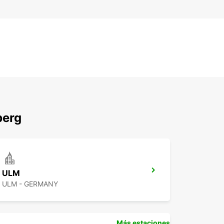
berg
ULM
ULM - GERMANY
Más estaciones