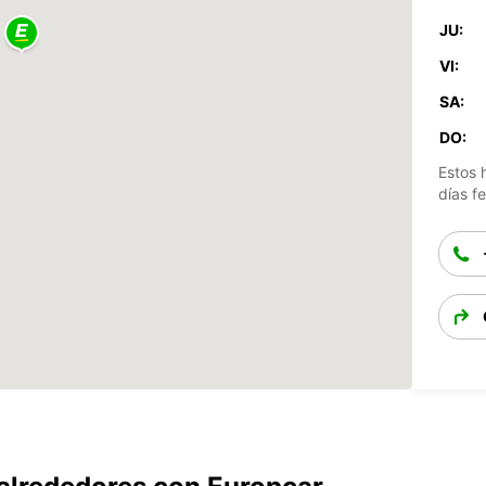
JU:
VI:
SA:
DO:
Estos 
días fe