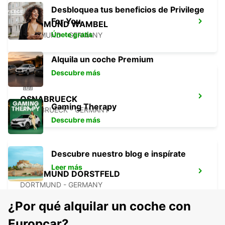
Desbloquea tus beneficios de Privilege
For You
DORTMUND WAMBEL
Únete gratis
DORTMUND - GERMANY
Alquila un coche Premium
Descubre más
OSNABRUECK
Gaming Therapy
OSNABRUECK - GERMANY
Descubre más
Descubre nuestro blog e inspírate
Leer más
DORTMUND DORSTFELD
DORTMUND - GERMANY
¿Por qué alquilar un coche con
Europcar?