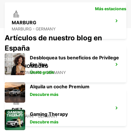
Más estaciones
MARBURG
MARBURG - GERMANY
Artículos de nuestro blog en
España
Desbloquea tus beneficios de Privilege
For You
BAD HOMBURG
Únete gratis
BAD HOMBURG - GERMANY
Alquila un coche Premium
Descubre más
DIEZ
Gaming Therapy
DIEZ/LAHN - GERMANY
Descubre más