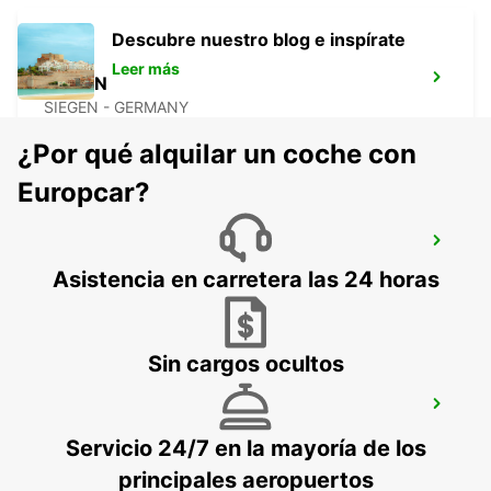
Descubre nuestro blog e inspírate
Leer más
SIEGEN
SIEGEN - GERMANY
¿Por qué alquilar un coche con
Europcar?
MONTABAUR
MONTABAUR - GERMANY
Asistencia en carretera las 24 horas
Sin cargos ocultos
FRANKFURT BOCKENHEIM
FRANKFURT AM MAIN - GERMANY
Servicio 24/7 en la mayoría de los
principales aeropuertos