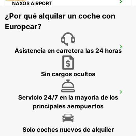
NAXOS AIRPORT
NAXOS - GREECE
¿Por qué alquilar un coche con
Europcar?
NAXOS CITY
Asistencia en carretera las 24 horas
NAXOS - GREECE
Sin cargos ocultos
MYKONOS AIRPORT
Servicio 24/7 en la mayoría de los
MYKONOS - GREECE
principales aeropuertos
Solo coches nuevos de alquiler