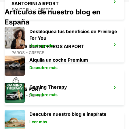
SANTORINI AIRPORT
SANTORINI - GREECE
Artículos de nuestro blog en
España
Desbloquea tus beneficios de Privilege
For You
Únete gratis
PAROS ISLAND PAROS AIRPORT
PAROS - GREECE
Alquila un coche Premium
Descubre más
Gaming Therapy
PAROS PORT
Descubre más
PAROS - GREECE
Descubre nuestro blog e inspírate
Leer más