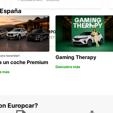
 España
CANAKKALE AIRPORT
CANAKKALE - TURKEY
para recordar!
Gaming Therapy
la un coche Premium
Descubre más
e más
con Europcar?