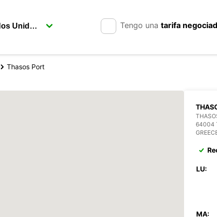
Tengo una
tarifa negocia
Thasos Port
THAS
THASO
64004
GREEC
Re
LU:
MA: