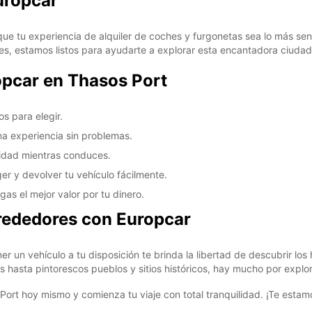
uropcar
DO:
ue tu experiencia de alquiler de coches y furgonetas sea lo más sen
es, estamos listos para ayudarte a explorar esta encantadora ciudad
*Con c
opcar en Thasos Port
Estos 
días fe
s para elegir.
na experiencia sin problemas.
lidad mientras conduces.
r y devolver tu vehículo fácilmente.
as el mejor valor por tu dinero.
lrededores con Europcar
er un vehículo a tu disposición te brinda la libertad de descubrir lo
 hasta pintorescos pueblos y sitios históricos, hay mucho por explor
ort hoy mismo y comienza tu viaje con total tranquilidad. ¡Te esta