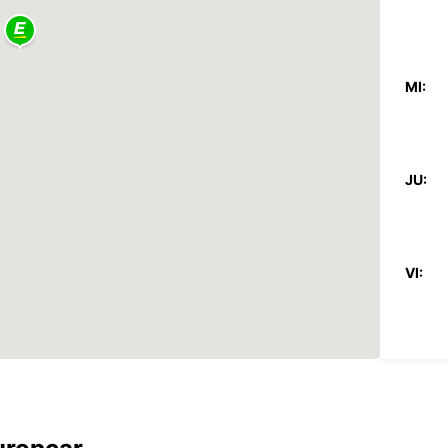
MI:
JU:
VI:
SA: