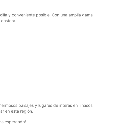
07:00 - 14:00
17:00 - 21:00
00:00 - 06:59*
cilla y conveniente posible. Con una amplia gama
21:01 - 23:59*
 costera.
argos extras
horarios de apertura pueden variar debido a los
stivos.
+30 (30) 6984459087
Cómo llegar
s hermosos paisajes y lugares de interés en Thasos
ar en esta región.
mos esperando!