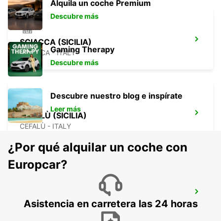
Alquila un coche Premium
Descubre más
SCIACCA (SICILIA)
Gaming Therapy
SCIACCA - ITALY
Descubre más
Descubre nuestro blog e inspírate
Leer más
CEFALÙ (SICILIA)
CEFALÙ - ITALY
¿Por qué alquilar un coche con
Europcar?
ESTACIÓN DE TREN DE PALERMO
(SICILIA)
Asistencia en carretera las 24 horas
PALERMO - ITALY