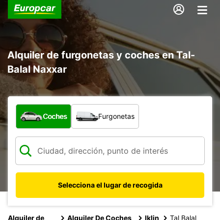
Alquiler de furgonetas y coches en Tal-
Balal Naxxar
¿Qué tipo de vehículo?
Coches
Furgonetas
Selecciona el lugar de recogida
Alquiler de
Alquiler De Coches
Iklin
Tal Balal