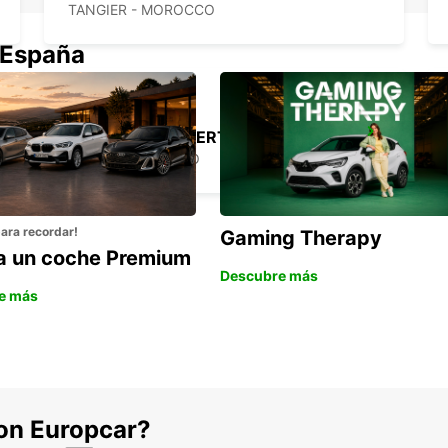
TANGIER - MOROCCO
 España
RABAT AEROPUERTO
RABAT - MOROCCO
para recordar!
Gaming Therapy
la un coche Premium
Descubre más
e más
con Europcar?