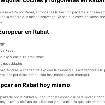
 alquilar coches y furgonetas en Raba
 de moverte por Rabat, Europcar es la elección perfecta. Con una a
es de la manera que más te convenga. Ya sea que estés de vacaciones
te.
DO:
 Europcar en Rabat
*Con c
Estos 
egir
días fe
o de Rabat
una experiencia sin problemas
tus necesidades
bat, tendrás la libertad de explorar la ciudad y sus alrededores a t
y mucho por descubrir en esta fascinante ciudad marroquí.
opcar en Rabat hoy mismo
lazarte por la ciudad o una furgoneta espaciosa para llevar a cabo 
 hoy mismo y disfruta de la libertad y conveniencia que solo podemos