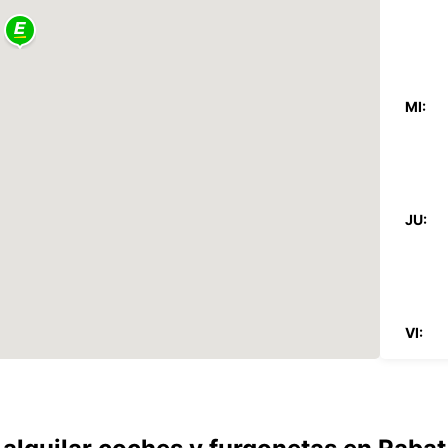
MI:
JU:
VI:
SA: