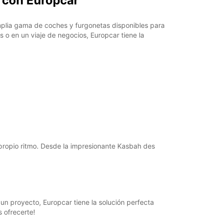
t con Europcar
14:30 - 19:00
07:30 - 08:29*
mplia gama de coches y furgonetas disponibles para
12:01 - 14:29*
 o en un viaje de negocios, Europcar tiene la
19:01 - 21:00*
08:30 - 12:00
12:01 - 19:00*
argos extras
horarios de apertura pueden variar debido a los
stivos.
+212 (0) 537722328
u propio ritmo. Desde la impresionante Kasbah des
Cómo llegar
un proyecto, Europcar tiene la solución perfecta
 ofrecerte!