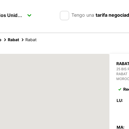
Tengo una
tarifa negocia
o
Rabat
Rabat
RABA
25 BIS
RABAT
MORO
Re
LU:
MA: