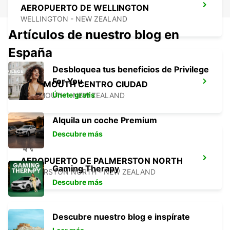
AEROPUERTO DE WELLINGTON
WELLINGTON - NEW ZEALAND
Artículos de nuestro blog en
España
Desbloquea tus beneficios de Privilege
For You
GREYMOUTH CENTRO CIUDAD
Únete gratis
GREYMOUTH - NEW ZEALAND
Alquila un coche Premium
Descubre más
AEROPUERTO DE PALMERSTON NORTH
Gaming Therapy
PALMERSTON NORTH - NEW ZEALAND
Descubre más
Descubre nuestro blog e inspírate