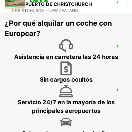
Leer más
AEROPUERTO DE CHRISTCHURCH
CHRISTCHURCH - NEW ZEALAND
¿Por qué alquilar un coche con
Europcar?
AEROPUERTO DE NAPIER
NAPIER - NEW ZEALAND
Asistencia en carretera las 24 horas
Sin cargos ocultos
AEROPUERTO DE ROTORUA
ROTORUA - NEW ZEALAND
Servicio 24/7 en la mayoría de los
principales aeropuertos