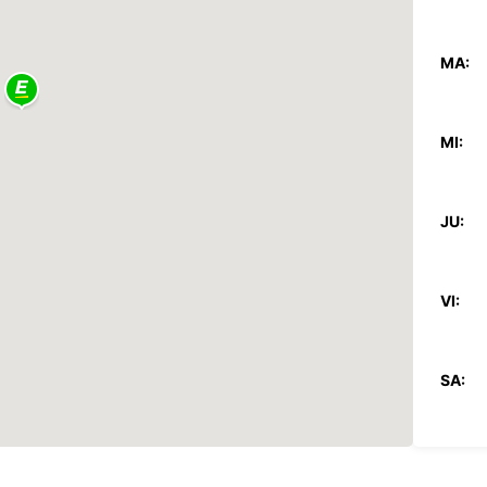
MA:
MI:
JU:
VI:
SA:
DO: