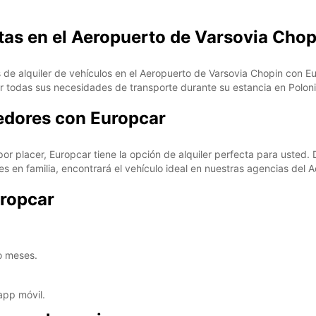
etas en el Aeropuerto de Varsovia Cho
*Con c
Estos 
días fe
 de alquiler de vehículos en el Aeropuerto de Varsovia Chopin con E
 todas sus necesidades de transporte durante su estancia en Poloni
dedores con Europcar
 por placer, Europcar tiene la opción de alquiler perfecta para uste
 en familia, encontrará el vehículo ideal en nuestras agencias del 
uropcar
 o meses.
app móvil.