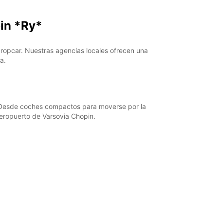
23:01 - 23:59*
pin *Ry*
argos extras
horarios de apertura pueden variar debido a los
stivos.
uropcar. Nuestras agencias locales ofrecen una
a.
+48 (0) 665301600
Cómo llegar
d. Desde coches compactos para moverse por la
Aeropuerto de Varsovia Chopin.