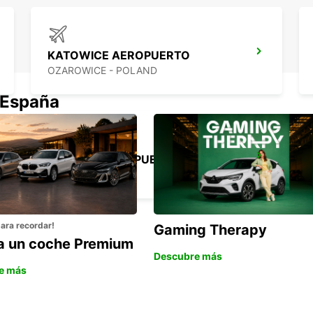
KATOWICE AEROPUERTO
OZAROWICE - POLAND
 España
KRAKOW AEROPUERTO
BALICE - POLAND
para recordar!
Gaming Therapy
la un coche Premium
Descubre más
e más