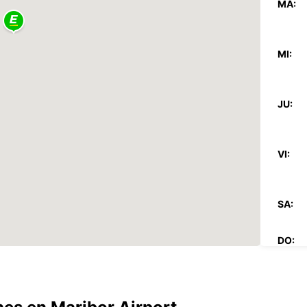
MA:
MI:
JU:
VI:
SA:
DO:
*Con c
Estos 
días fe