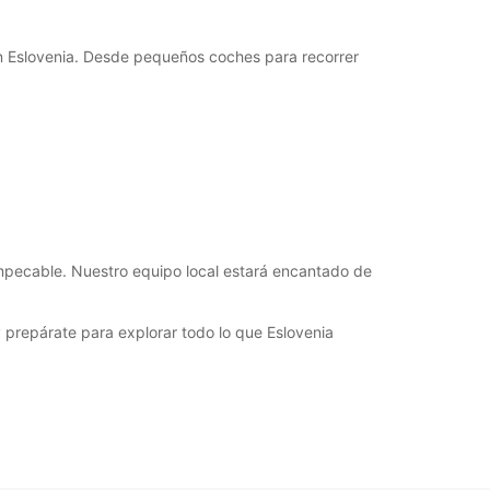
+386 (31) 382054
en Eslovenia. Desde pequeños coches para recorrer
Cómo llegar
impecable. Nuestro equipo local estará encantado de
y prepárate para explorar todo lo que Eslovenia