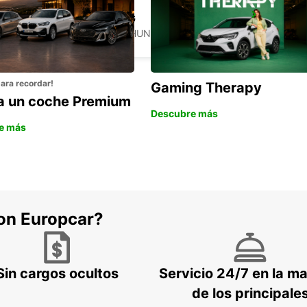
ZALAEGERSZEG
ZALAEGERSZEG - HUNGARY
para recordar!
Gaming Therapy
la un coche Premium
Descubre más
e más
con Europcar?
Sin cargos ocultos
Servicio 24/7 en la m
de los principale