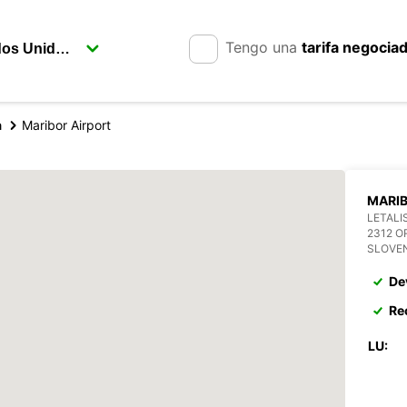
Tengo una
tarifa negocia
a
Maribor Airport
MARI
LETALI
2312 O
SLOVE
De
Re
LU: