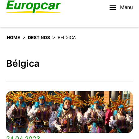
Menu
Español
Alquilar un coche
>
>
HOME
DESTINOS
BÉLGICA
Bélgica
24.04.2023