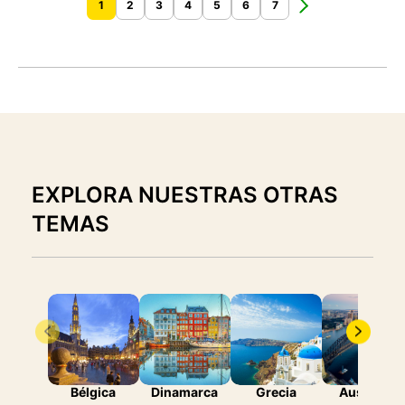
1
2
3
4
5
6
7
EXPLORA NUESTRAS OTRAS
TEMAS
Bélgica
Dinamarca
Grecia
Australia