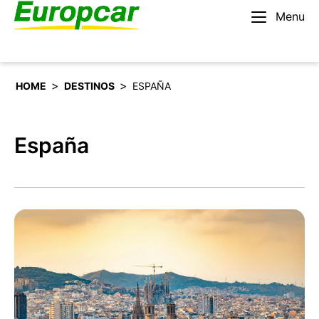
Menu
Español
Alquilar un coche
>
>
HOME
DESTINOS
ESPAÑA
España