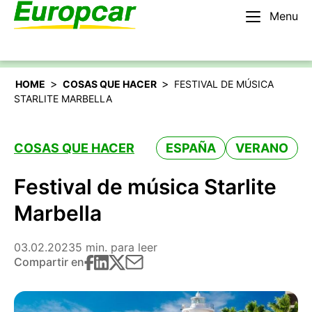
Menu
Español
Alquilar un coche
>
>
HOME
COSAS QUE HACER
FESTIVAL DE MÚSICA
STARLITE MARBELLA
COSAS QUE HACER
ESPAÑA
VERANO
Festival de música Starlite
Marbella
03.02.2023
5 min. para leer
Compartir en