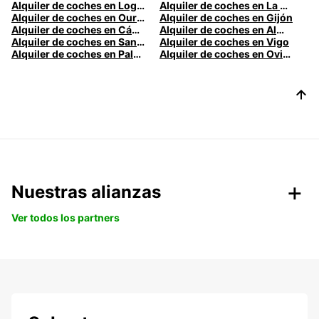
Alquiler de coches en Logroño
Alquiler de coches en La Coruña
Alquiler de coches en Ourense
Alquiler de coches en Gijón
Alquiler de coches en Cádiz
Alquiler de coches en Almería
Alquiler de coches en Santander
Alquiler de coches en Vigo
Alquiler de coches en Palma
Alquiler de coches en Oviedo
Nuestras alianzas
Ver todos los partners