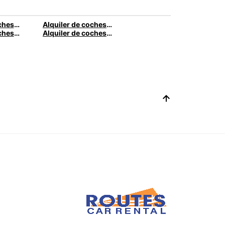
Alquiler de coches en Ourense
Alquiler de coches en Gijón
Alquiler de coches en Santander
Alquiler de coches en Vigo