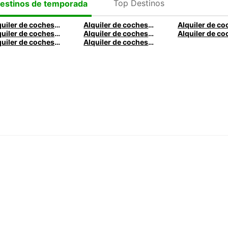
Top Destinos
estinos de temporada
Alquiler de coches en Logroño
Alquiler de coches en La Coruña
Alquiler de coches en Cádiz
Alquiler de coches en Almería
Alquiler de coches en Palma
Alquiler de coches en Oviedo