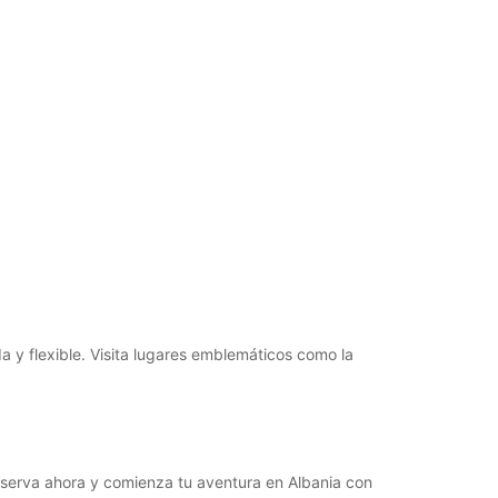
16:01 - 23:59*
08:00 - 12:45
13:00 - 16:00
00:01 - 07:59*
16:01 - 23:59*
argos extras
horarios de apertura pueden variar debido a los
stivos.
+355 (67) 4000130
Cómo llegar
 y flexible. Visita lugares emblemáticos como la
 reserva ahora y comienza tu aventura en Albania con