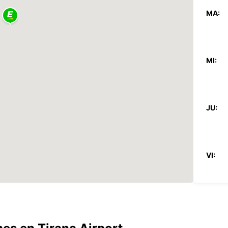
MA:
MI:
JU:
VI:
SA: