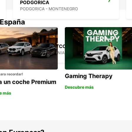
PODGORICA
PODGORICA - MONTENEGRO
 España
SKOPJE HOTEL TCC GRAND PLAZA
SKOPJE - MACEDONIA
para recordar!
Gaming Therapy
la un coche Premium
Descubre más
e más