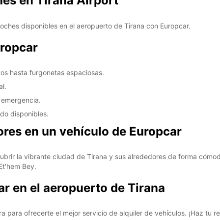
hes en Tirana Airport
DO:
coches disponibles en el aeropuerto de Tirana con Europcar.
uropcar
*Con c
os hasta furgonetas espaciosas.
Estos 
días fe
al.
o emergencia.
do disponibles.
ores en un vehículo de Europcar
brir la vibrante ciudad de Tirana y sus alrededores de forma cómoda
 Et'hem Bey.
r en el aeropuerto de Tirana
a para ofrecerte el mejor servicio de alquiler de vehículos. ¡Haz tu