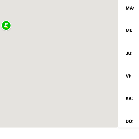
MA:
MI:
JU:
VI:
SA:
DO: