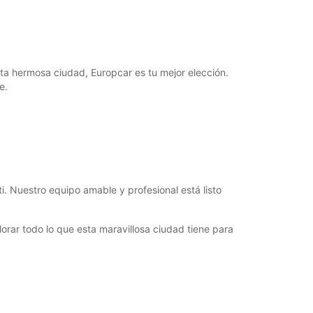
argos extras
horarios de apertura pueden variar debido a los
stivos.
sta hermosa ciudad, Europcar es tu mejor elección.
+54 (911) 40474881
e.
Cómo llegar
i. Nuestro equipo amable y profesional está listo
rar todo lo que esta maravillosa ciudad tiene para