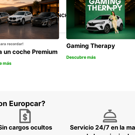
SANTIAGO BRANCH CENTRO
SANTIAGO - CHILE
para recordar!
Gaming Therapy
la un coche Premium
Descubre más
e más
con Europcar?
Sin cargos ocultos
Servicio 24/7 en la m