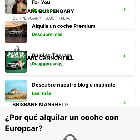
For You
Únete gratis
BRISBANE BURPENGARY
BURPENGARY - AUSTRALIA
Alquila un coche Premium
Descubre más
Gaming Therapy
BRISBANE CANNON HILL
Descubre más
TINGALPA - AUSTRALIA
Descubre nuestro blog e inspírate
Leer más
BRISBANE MANSFIELD
MANSFIELD - AUSTRALIA
¿Por qué alquilar un coche con
Europcar?