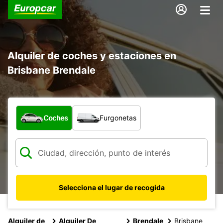
Alquiler de coches y estaciones en
Brisbane Brendale
¿Qué tipo de vehículo?
Coches
Furgonetas
Selecciona el lugar de recogida
Alquiler de
Alquiler De
Brendale
Brisbane