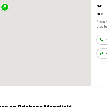
SA:
DO:
Estos 
días fe