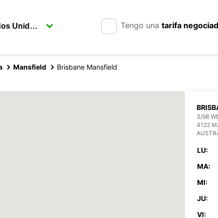
Tengo una
tarifa negocia
a
Mansfield
Brisbane Mansfield
BRISB
3/98 W
4122 M
AUSTR
LU:
MA:
MI:
JU:
VI: