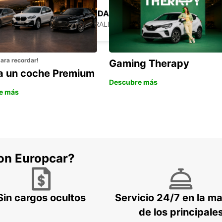
BRISBANE BRENDALE
BRENDALE - AUSTRALIA
para recordar!
Gaming Therapy
la un coche Premium
Descubre más
e más
con Europcar?
Sin cargos ocultos
Servicio 24/7 en la m
de los principale