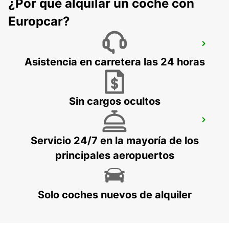
¿Por qué alquilar un coche con
Europcar?
MELBOURNE HOPPERS CROSSING
HOPPERS CROSSING - AUSTRALIA
Asistencia en carretera las 24 horas
Sin cargos ocultos
MELBOURNE BLACKBURN
BLACKBURN - AUSTRALIA
Servicio 24/7 en la mayoría de los
principales aeropuertos
Solo coches nuevos de alquiler