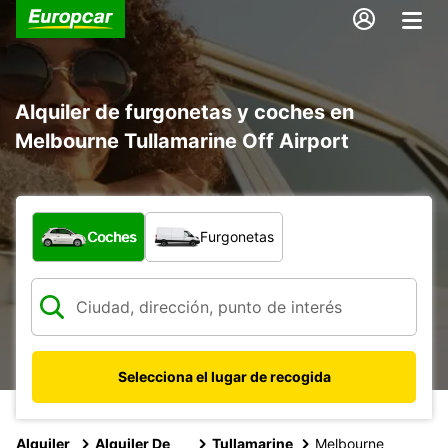
Alquiler de furgonetas y coches en
Melbourne Tullamarine Off Airport
¿Qué tipo de vehículo?
Coches
Furgonetas
Selecciona el lugar de recogida
Alquiler
Alquiler De
Tullamarine
Melbourne