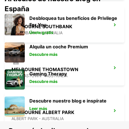
España
Desbloquea tus beneficios de Privilege
For You
MELBOURNE SOUTHBANK
Únete gratis
SOUTHBANK - AUSTRALIA
Alquila un coche Premium
Descubre más
MELBOURNE THOMASTOWN
Gaming Therapy
THOMASTOWN - AUSTRALIA
Descubre más
Descubre nuestro blog e inspírate
Leer más
MELBOURNE ALBERT PARK
ALBERT PARK - AUSTRALIA