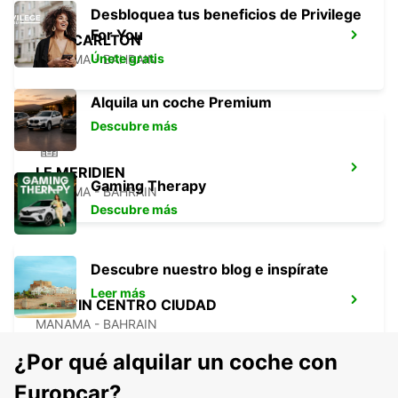
Desbloquea tus beneficios de Privilege
For You
RITZ CARLTON
Únete gratis
MANAMA - BAHRAIN
Alquila un coche Premium
Descubre más
LE MERIDIEN
Gaming Therapy
MANAMA - BAHRAIN
Descubre más
Descubre nuestro blog e inspírate
Leer más
WESTIN CENTRO CIUDAD
MANAMA - BAHRAIN
¿Por qué alquilar un coche con
Europcar?