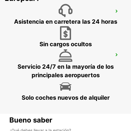
INTERCONTINENTAL BAHREIN
MANAMA - BAHRAIN
Asistencia en carretera las 24 horas
Sin cargos ocultos
ROTANA CENTRO
MANAMA - BAHRAIN
Servicio 24/7 en la mayoría de los
principales aeropuertos
Solo coches nuevos de alquiler
Bueno saber
¿Qué debes llevar a la estación?