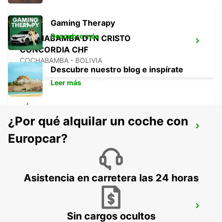
Gaming Therapy
Descubre más
COCHABAMBA DTN CRISTO
CONCORDIA CHF
COCHABAMBA - BOLIVIA
Descubre nuestro blog e inspírate
Leer más
¿Por qué alquilar un coche con
COCHABAMBA AEROPUERTO JORGE
WILSTERMAN CHF
Europcar?
COCHABAMBA - BOLIVIA
Asistencia en carretera las 24 horas
ARICA AIRPORT
Sin cargos ocultos
ARICA - CHILE