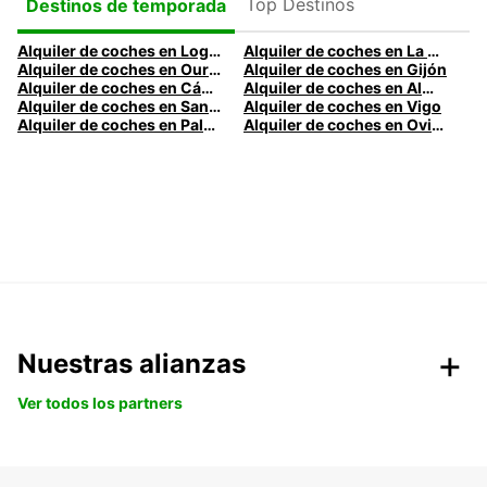
Top Destinos
Destinos de temporada
Alquiler de coches en Logroño
Alquiler de coches en La Coruña
Alquiler de coches en Ourense
Alquiler de coches en Gijón
Alquiler de coches en Cádiz
Alquiler de coches en Almería
Alquiler de coches en Santander
Alquiler de coches en Vigo
Alquiler de coches en Palma
Alquiler de coches en Oviedo
Nuestras alianzas
Ver todos los partners