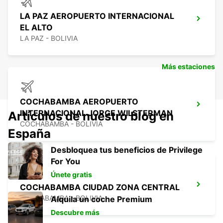
LA PAZ AEROPUERTO INTERNACIONAL
EL ALTO
LA PAZ - BOLIVIA
Más estaciones
COCHABAMBA AEROPUERTO
INTERNACIONAL JORGE WILSTERMAN
Artículos de nuestro blog en
COCHABAMBA - BOLIVIA
España
Desbloquea tus beneficios de Privilege
For You
Únete gratis
COCHABAMBA CIUDAD ZONA CENTRAL
COCHABAMBA - BOLIVIA
Alquila un coche Premium
Descubre más