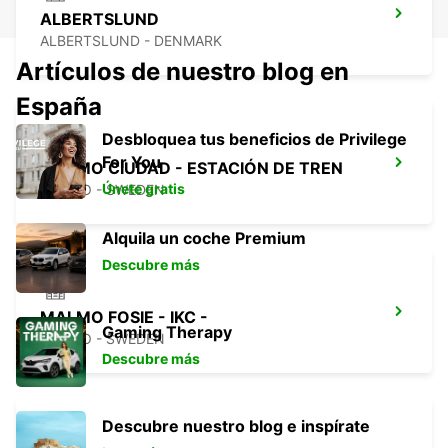
ALBERTSLUND
ALBERTSLUND - DENMARK
Artículos de nuestro blog en
España
Desbloquea tus beneficios de Privilege
For You
MALMO CIUDAD - ESTACIÓN DE TREN
Únete gratis
MALMO - SWEDEN
Alquila un coche Premium
Descubre más
MALMO FOSIE - IKC -
Gaming Therapy
MALMO - SWEDEN
Descubre más
Descubre nuestro blog e inspírate