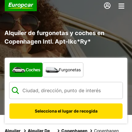
Alquiler de furgonetas y coches en
Copenhagen Intl. Apt-Ikc*Ry*
¿Qué tipo de vehículo?
Coches
Furgonetas
Selecciona el lugar de recogida
Alquiler
Alquiler De
Copenhagen
Copenhagen