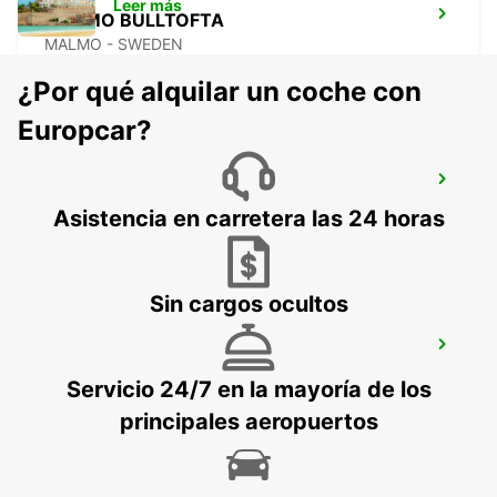
Leer más
MALMO BULLTOFTA
MALMO - SWEDEN
¿Por qué alquilar un coche con
Europcar?
LANDSKRONA
LANDSKRONA - SWEDEN
Asistencia en carretera las 24 horas
Sin cargos ocultos
AEROPUERTO DE ROSKILDE
ROSKILDE - DENMARK
Servicio 24/7 en la mayoría de los
principales aeropuertos