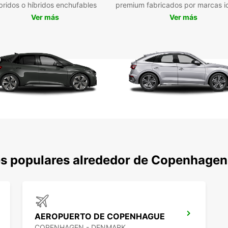
famoso
bridos o híbridos enchufables
premium fabricados por marcas i
Sireni
Ver más
Ver más
movert
No es
Copen
Anders
comod
ofrece
es populares alrededor de Copenhagen
AEROPUERTO DE COPENHAGUE
COPENHAGEN - DENMARK