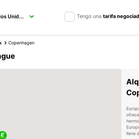
Tengo una
tarifa negocia
k
Copenhagen
ague
Alq
Co
Europc
ofrece
hermo
Europc
llena 