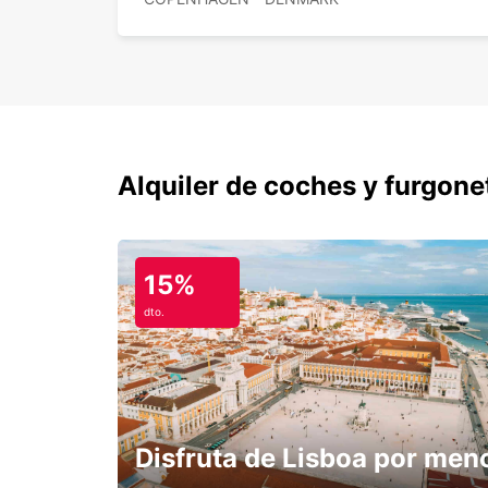
Alquiler de coches y furgone
15%
dto.
Disfruta de Lisboa por men