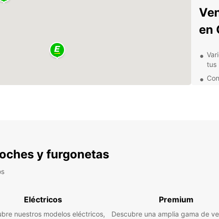
Ven
en
Var
tus
Con
age
Asi
seg
Ofe
en t
Res
 coches y furgonetas
plan
os
De
Eléctricos
Premium
Con un
encant
bre nuestros modelos eléctricos,
Descubre una amplia gama de ve