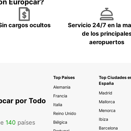
con Europcar?
Sin cargos ocultos
Servicio 24/7 en la m
de los principale
aeropuertos
Top Países
Top Ciudades e
España
Alemania
Madrid
Francia
pcar por Todo
Mallorca
Italia
Menorca
Reino Unido
Ibiza
de
140
países
Bélgica
Barcelona
Portugal