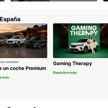
Cancela sin coste si tu vuelo se cancela
 España
para recordar!
Gaming Therapy
la un coche Premium
Descubre más
e más