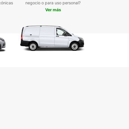
 Parque Tivoli, el Palacio de Christiansborg, la
cónicas
negocio o para uso personal?
ta y mucho más. Disfruta de la libertad de
Ver más
e por la ciudad y descubrir todas sus maravillas.
peres más y reserva tu coche con Europcar en
hague. ¡Descubre la ciudad de Hans Christian
en y vive una experiencia inolvidable con la
idad y calidad que solo Europcar puede
rte!