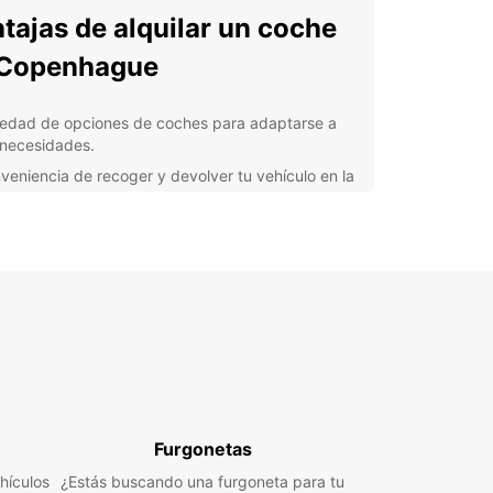
tajas de alquilar un coche
 Copenhague
iedad de opciones de coches para adaptarse a
 necesidades.
veniencia de recoger y devolver tu vehículo en la
ncia Europcar más cercana.
stencia en carretera 24/7 para tu tranquilidad y
uridad.
rtas especiales y descuentos para que ahorres
u alquiler.
erva online fácil y rápida para que puedas
ificar tu viaje con anticipación.
scubre Copenhague
Furgonetas
 coche de Europcar, podrás explorar los
os de Copenhague a tu propio ritmo. Visita el
hículos
¿Estás buscando una furgoneta para tu