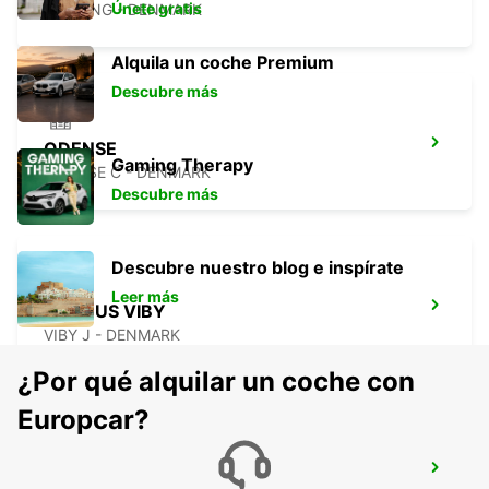
Únete gratis
HERNING - DENMARK
Alquila un coche Premium
Descubre más
ODENSE
Gaming Therapy
ODENSE C - DENMARK
Descubre más
Descubre nuestro blog e inspírate
Leer más
AARHUS VIBY
VIBY J - DENMARK
¿Por qué alquilar un coche con
Europcar?
AARHUS