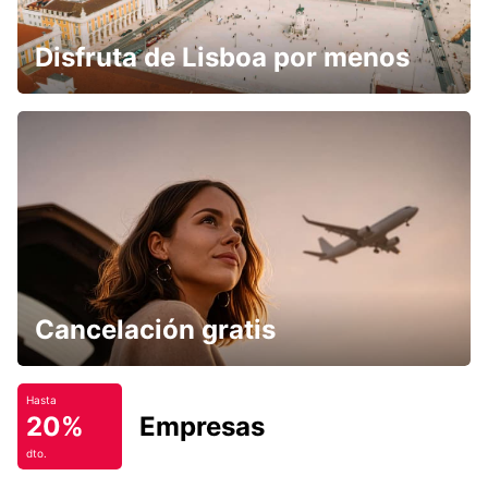
Disfruta de Lisboa por menos
Cancelación gratis
Hasta
20%
Empresas
dto.