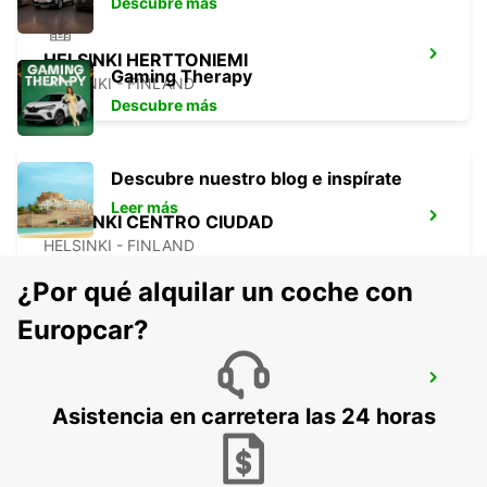
Descubre más
HELSINKI HERTTONIEMI
Gaming Therapy
HELSINKI - FINLAND
Descubre más
Descubre nuestro blog e inspírate
Leer más
HELSINKI CENTRO CIUDAD
HELSINKI - FINLAND
¿Por qué alquilar un coche con
Europcar?
ESPOO
ESPOO - FINLAND
Asistencia en carretera las 24 horas