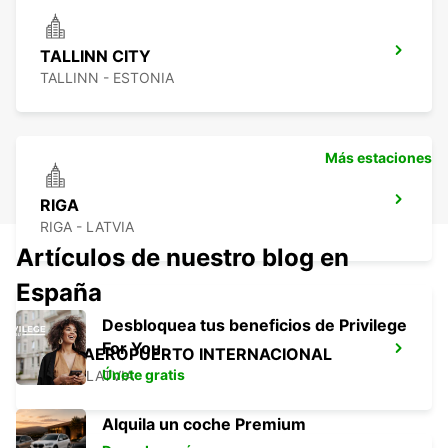
TALLINN CITY
TALLINN - ESTONIA
Más estaciones
RIGA
RIGA - LATVIA
Artículos de nuestro blog en
España
Desbloquea tus beneficios de Privilege
For You
RIGA AEROPUERTO INTERNACIONAL
Únete gratis
RIGA - LATVIA
Alquila un coche Premium