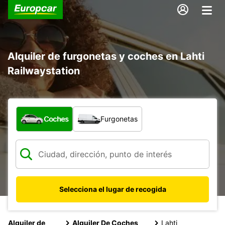
Alquiler de furgonetas y coches en Lahti
Railwaystation
¿Qué tipo de vehículo?
Coches
Furgonetas
Selecciona el lugar de recogida
Alquiler de
Alquiler De Coches
Lahti