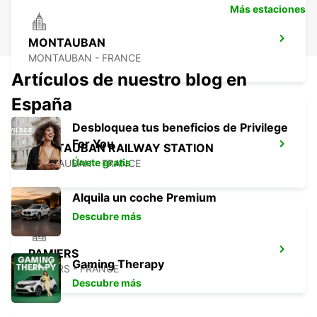
Más estaciones
MONTAUBAN
MONTAUBAN - FRANCE
Artículos de nuestro blog en
España
Desbloquea tus beneficios de Privilege
For You
MONTAUBAN RAILWAY STATION
Únete gratis
MONTAUBAN - FRANCE
Alquila un coche Premium
Descubre más
PAMIERS
Gaming Therapy
PAMIERS - FRANCE
Descubre más