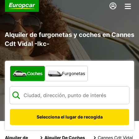
Alquiler de furgonetas y coches en Cannes
Cdt Vidal -Ikc-
¿Qué tipo de vehículo?
Coches
Furgonetas
Selecciona el lugar de recogida
Alquiler de
Alquiler De Coches
Cannes Cdt Vidal