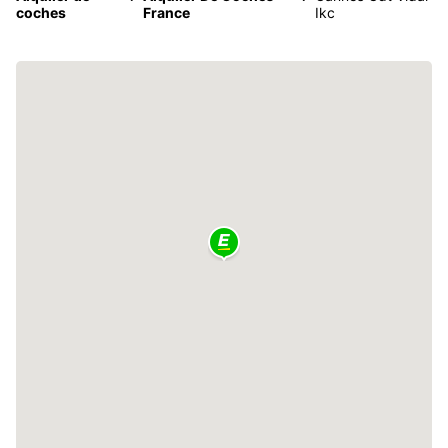
coches
France
Ikc