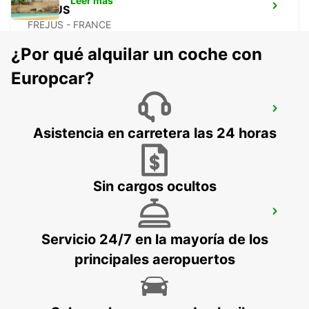
Leer más
FREJUS
FREJUS - FRANCE
¿Por qué alquilar un coche con
Europcar?
SAINTE-MAXIME
SAINTE MAXIME - FRANCE
Asistencia en carretera las 24 horas
Sin cargos ocultos
DRAGUIGNAN
DRAGUIGNAN - FRANCE
Servicio 24/7 en la mayoría de los
principales aeropuertos