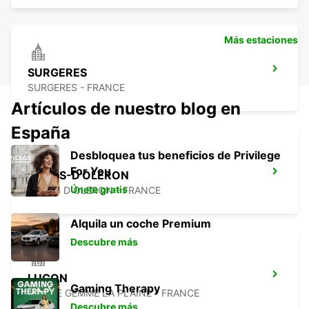
Más estaciones
SURGERES
SURGERES - FRANCE
Artículos de nuestro blog en
España
Desbloquea tus beneficios de Privilege
For You
DOLUS-D'OLERON
Únete gratis
DOLUS D OLERON - FRANCE
Alquila un coche Premium
Descubre más
LUCON
Gaming Therapy
SAINTE GEMME LA PLAINE - FRANCE
Descubre más