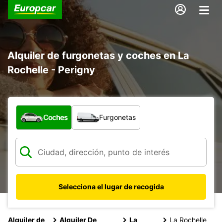
Alquiler de furgonetas y coches en La
Rochelle - Perigny
¿Qué tipo de vehículo?
Coches
Furgonetas
Selecciona el lugar de recogida
Alquiler de
Alquiler De
La
La Rochelle