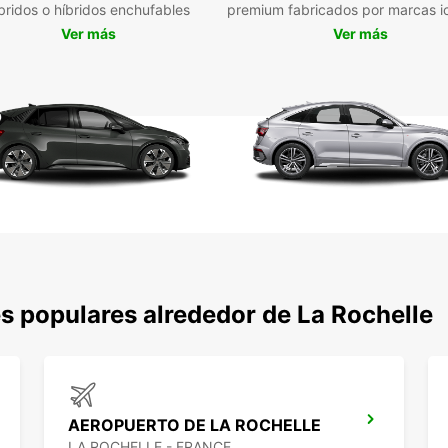
bridos o híbridos enchufables
premium fabricados por marcas i
coches
Ver más
Ver más
exclus
Además
opcion
garan
sosten
gracia
ciudad
Con Eu
plataf
corto,
alquil
unidir
s populares alrededor de La Rochelle
Amp
Veh
Rec
Res
AEROPUERTO DE LA ROCHELLE
Flex
LA ROCHELLE - FRANCE