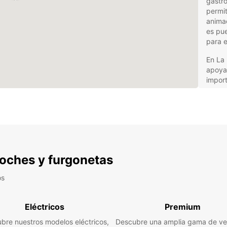
gastro
permit
anima
es pue
para e
En La 
apoyan
import
museos
basad
ciudad
escap
Alq
 coches y furgonetas
Roc
os
Europ
adapta
Eléctricos
Premium
La Ro
movers
bre nuestros modelos eléctricos,
Descubre una amplia gama de ve
monov