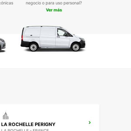
cónicas
negocio o para uso personal?
 de lujo y deportivos para quienes buscan
Ver más
ividad.
, la variedad de tipos de vehículos incluye
es eléctricas, híbridas, manuales y automáticas,
tizando una experiencia de conducción cómoda y
ible. La recogida del vehículo es muy sencilla
s a los puntos disponibles en el centro de la
, el aeropuerto y la estación de tren.
ropcar, reservar es rápido y fácil a través de su
orma online, con opciones flexibles de alquiler a
 medio o largo plazo. También se ofrecen
eres de ida, ideales para trayectos
eccionales sin complicaciones.
lia selección de marcas y modelos
ículos eléctricos e híbridos disponibles
ogida en múltiples ubicaciones estratégicas
erva online rápida y sencilla
LA ROCHELLE PERIGNY
ibilidad en la duración del alquiler
LA ROCHELLE - FRANCE