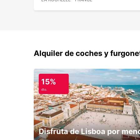
Alquiler de coches y furgone
15%
dto.
Disfruta de Lisboa por men