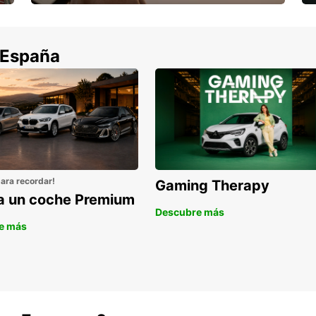
Cancela sin coste si tu vuelo se cancela
 España
para recordar!
Gaming Therapy
la un coche Premium
Descubre más
e más