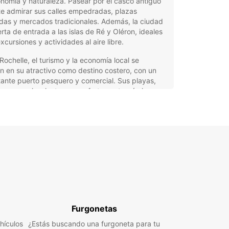
nomía y naturaleza. Pasear por el casco antiguo
e admirar sus calles empedradas, plazas
das y mercados tradicionales. Además, la ciudad
rta de entrada a las islas de Ré y Oléron, ideales
xcursiones y actividades al aire libre.
Rochelle, el turismo y la economía local se
 en su atractivo como destino costero, con un
ante puerto pesquero y comercial. Sus playas,
 y acuarios, junto a una oferta gastronómica
a en productos frescos del mar, hacen de esta
 un lugar perfecto para unas vacaciones o una
ada urbana.
uiler de coches en La
helle con Europcar
car ofrece una amplia gama de vehículos para
rse a todas las necesidades y estilos de viaje en
Furgonetas
chelle. Desde coches urbanos compactos para
e fácilmente por la ciudad, hasta SUVs y
hículos
¿Estás buscando una furgoneta para tu
olúmenes para familias o grupos, pasando por