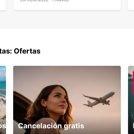
Alq
tas: Ofertas
os
Cancelación gratis