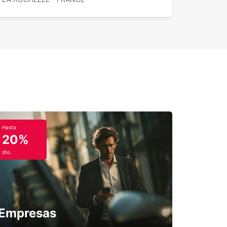
uileres de una sola dirección
Hasta
20%
dto.
Empresas