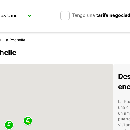
Tengo una
tarifa negocia
La Rochelle
helle
Des
enc
La Roc
una ci
un amb
puerto
visita