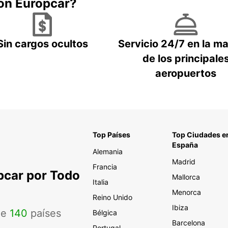
con Europcar?
Sin cargos ocultos
Servicio 24/7 en la m
de los principale
aeropuertos
Top Países
Top Ciudades e
España
Alemania
Madrid
Francia
pcar por Todo
Mallorca
Italia
Menorca
Reino Unido
Ibiza
de
140
países
Bélgica
Barcelona
Portugal