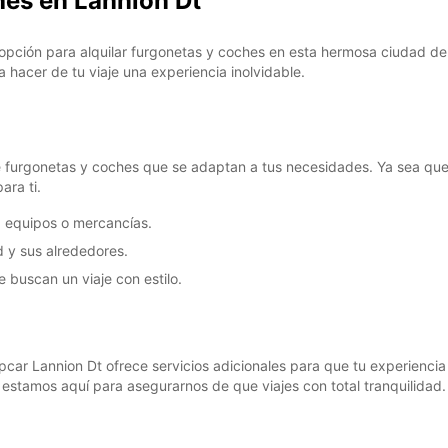
hes en Lannion Dt
opción para alquilar furgonetas y coches en esta hermosa ciudad de 
 hacer de tu viaje una experiencia inolvidable.
SA:
DO:
 furgonetas y coches que se adaptan a tus necesidades. Ya sea que 
*Con c
ara ti.
Estos 
, equipos o mercancías.
días fe
 y sus alrededores.
buscan un viaje con estilo.
ar Lannion Dt ofrece servicios adicionales para que tu experiencia
, estamos aquí para asegurarnos de que viajes con total tranquilidad.