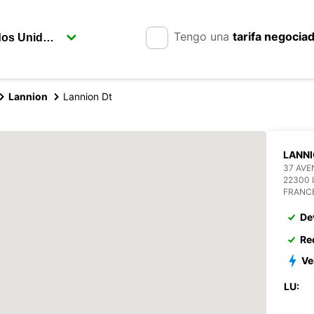
Tengo una
tarifa negocia
Lannion
Lannion Dt
LANN
37 AVE
22300
FRANC
De
Re
Ve
LU: