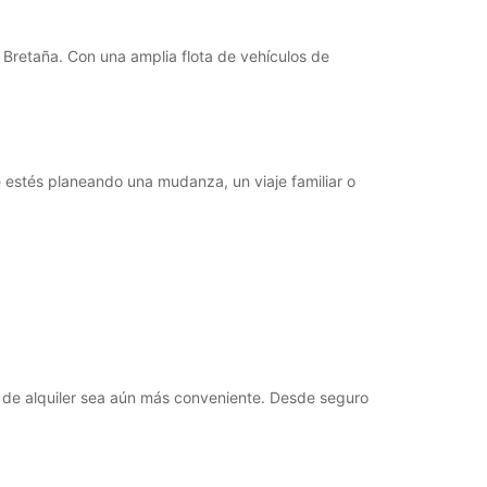
00:00 - 07:59*
12:01 - 13:59*
18:01 - 23:59*
Bretaña. Con una amplia flota de vehículos de
09:00 - 12:00
00:00 - 08:59*
12:01 - 23:59*
Cerrada
estés planeando una mudanza, un viaje familiar o
argos extras
horarios de apertura pueden variar debido a los
stivos.
+33 (0) 296487764
Cómo llegar
 de alquiler sea aún más conveniente. Desde seguro