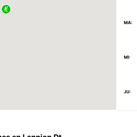
MA:
MI:
JU:
VI: