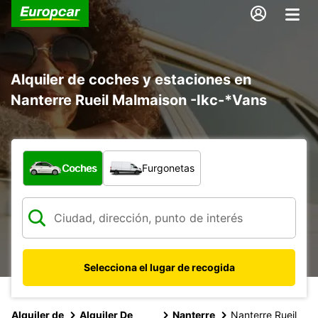
Alquiler de coches y estaciones en
Nanterre Rueil Malmaison -Ikc-*Vans
¿Qué tipo de vehículo?
Coches
Furgonetas
Selecciona el lugar de recogida
Alquiler de
Alquiler De
Nanterre
Nanterre Rueil