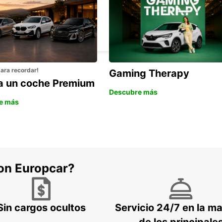
NOZAY
NOZAY - FRANCE
para recordar!
Gaming Therapy
la un coche Premium
Descubre más
e más
con Europcar?
Sin cargos ocultos
Servicio 24/7 en la m