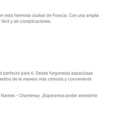
00:00 - 23:59*
argos extras
 en esta hermosa ciudad de Francia. Con una amplia
horarios de apertura pueden variar debido a los
fácil y sin complicaciones.
stivos.
+33 (0) 228030111
Cómo llegar
ad perfecta para ti. Desde furgonetas espaciosas
 destino de la manera más cómoda y conveniente
en Nantes - Chantenay. ¡Esperamos poder atenderte