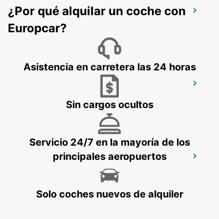
¿Por qué alquilar un coche con
PARÍS ETOILE FOCH
PARIS - FRANCE
Europcar?
Asistencia en carretera las 24 horas
PARÍS PARQUE DE LOS PRÍNCIPES
PARIS - FRANCE
Sin cargos ocultos
Servicio 24/7 en la mayoría de los
principales aeropuertos
AEROPUERTO DE PARÍS ORLY
ORLY - FRANCE
Solo coches nuevos de alquiler