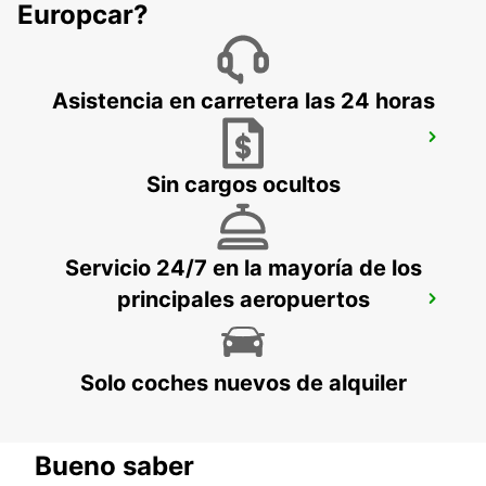
PARIS - FRANCE
Europcar?
Asistencia en carretera las 24 horas
EPINAY GENNEVILLIERS
EPINAY SUR SEINE - FRANCE
Sin cargos ocultos
Servicio 24/7 en la mayoría de los
principales aeropuertos
MAISONS-ALFORT
MAISONS ALFORT - FRANCE
Solo coches nuevos de alquiler
Bueno saber