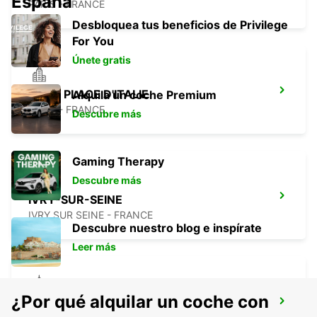
España
PARIS - FRANCE
Desbloquea tus beneficios de Privilege
For You
Únete gratis
PARÍS PLACE D'ITALIE
Alquila un coche Premium
PARIS - FRANCE
Descubre más
Gaming Therapy
Descubre más
IVRY-SUR-SEINE
IVRY SUR SEINE - FRANCE
Descubre nuestro blog e inspírate
Leer más
¿Por qué alquilar un coche con
PARÍS PARQUE DE LOS PRÍNCIPES