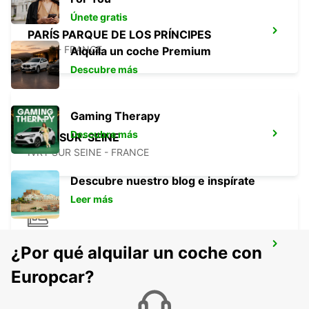
Únete gratis
PARÍS PARQUE DE LOS PRÍNCIPES
PARIS - FRANCE
Alquila un coche Premium
Descubre más
Gaming Therapy
Descubre más
IVRY-SUR-SEINE
IVRY SUR SEINE - FRANCE
Descubre nuestro blog e inspírate
Leer más
ESTACIÓN DE TREN DE PARÍS GARE DU
¿Por qué alquilar un coche con
NORD
PARIS - FRANCE
Europcar?