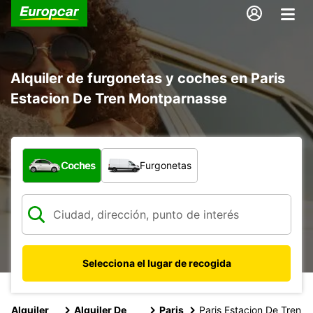
Alquiler de furgonetas y coches en Paris
Estacion De Tren Montparnasse
¿Qué tipo de vehículo?
Coches
Furgonetas
Selecciona el lugar de recogida
Alquiler
Alquiler De
Paris
Paris Estacion De Tren