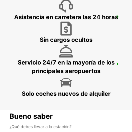
RASTATT MERCEDES-BENZ FORUM
Asistencia en carretera las 24 horas
(SOLO DEVOLUCIÓN)
RASTATT - GERMANY
Sin cargos ocultos
Servicio 24/7 en la mayoría de los
RASTATT
principales aeropuertos
RASTATT - GERMANY
Solo coches nuevos de alquiler
Bueno saber
¿Qué debes llevar a la estación?