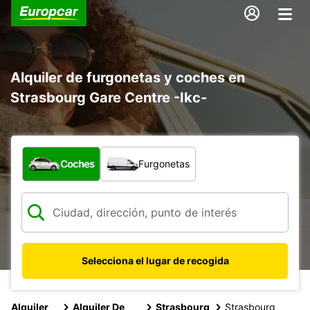
Alquiler de furgonetas y coches en
Strasbourg Gare Centre -Ikc-
¿Qué tipo de vehículo?
Coches
Furgonetas
Selecciona el lugar de recogida
Alquiler
Alquiler De
Strasbourg
Strasbourg