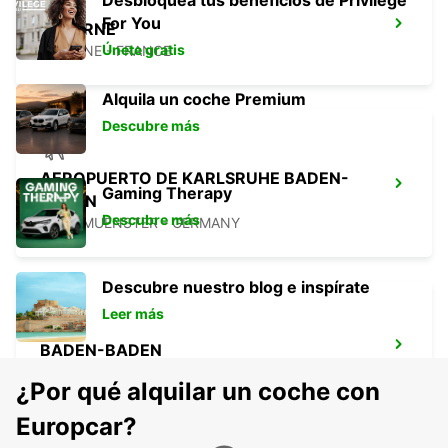
Desbloquea tus beneficios de Privilege
For You
SAVERNE
Únete gratis
SAVERNE - FRANCE
Alquila un coche Premium
Descubre más
AEROPUERTO DE KARLSRUHE BADEN-
Gaming Therapy
BADEN
Descubre más
RHEINMUENSTER - GERMANY
Descubre nuestro blog e inspírate
Leer más
BADEN-BADEN
BADEN-BADEN - GERMANY
¿Por qué alquilar un coche con
Europcar?