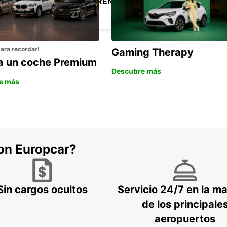
ESTACIÓN DE TREN DE LYON PERRACHE
LYON - FRANCE
para recordar!
Gaming Therapy
la un coche Premium
Descubre más
e más
con Europcar?
Sin cargos ocultos
Servicio 24/7 en la m
de los principale
aeropuertos