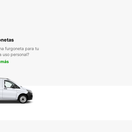
onetas
a furgoneta para tu
a uso personal?
 más