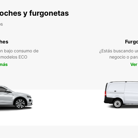
 coches y furgonetas
os
hes
Furg
n bajo consumo de
¿Estás buscando un
a modelos ECO
negocio o par
 más
Ver