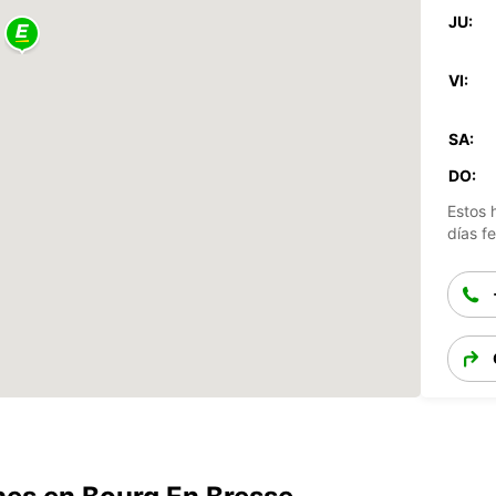
JU:
VI:
SA:
DO:
Estos 
días fe