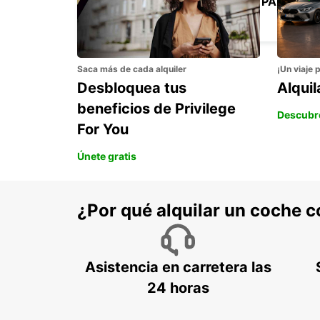
ESTACIÓN DE TREN DE LYON PART-DIEU
LYON - FRANCE
Saca más de cada alquiler
¡Un viaje 
Desbloquea tus
Alqui
beneficios de Privilege
Descubr
For You
Únete gratis
¿Por qué alquilar un coche 
Asistencia en carretera las
24 horas